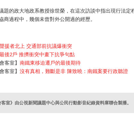
議題的政大地政系教授徐世榮，在這次訪談中指出現行法定
協商過程中，幾個未曾對外公開過的經歷。
聲援者北上 交通部前抗議爆衝突
最後2戶 推擠衝突中畫下抗爭句點
光會客室】
南鐵東移迫遷戶的最後期待
光會客室】
沒有真相，難斷是非 陳致曉：南鐵案要行政聽證
會客室》由公視新聞議題中心與公民行動影音紀錄資料庫聯合製播。