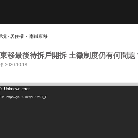
環境
居住權
南鐵東移
東移最後待拆戶開拆 土徵制度仍有何問題
移
2020.10.18
: Unknown error.
ile: https://youtu.be/jhi-JU59T_E