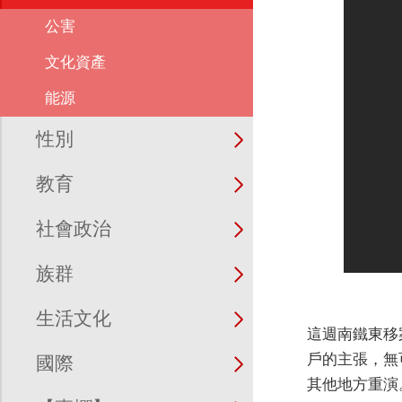
公害
文化資產
能源
性別
教育
社會政治
族群
生活文化
這週南鐵東移
戶的主張，無
國際
其他地方重演