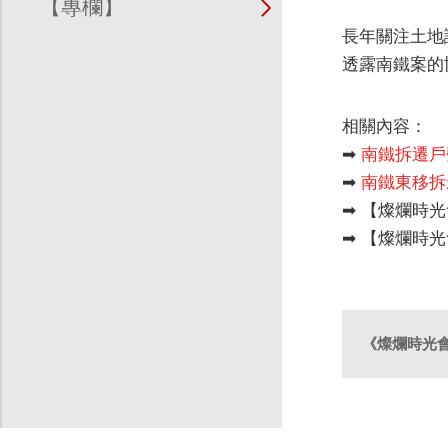
【專欄】
長年關注土地
透露南鐵案的
相關內容：
➡
南鐵拆遷戶
➡
南鐵東移拆
➡ 【燦爛時
➡ 【燦爛時
《燦爛時光