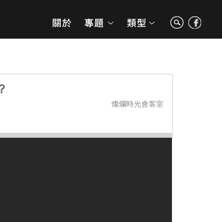
？
燦爛時光會客室