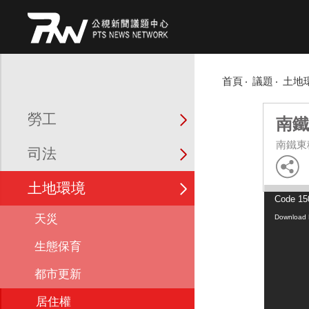
首頁
議題
土地
勞工
南鐵
南鐵東
司法
土地環境
Video
Code 150
Player
天災
Download F
生態保育
都市更新
居住權