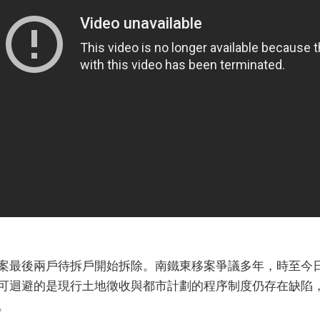
案最後兩戶待拆戶開始拆除。南鐵東移案爭議多年，時至今
可迴避的是現行土地徵收與都市計劃的程序制度仍存在缺陷
。