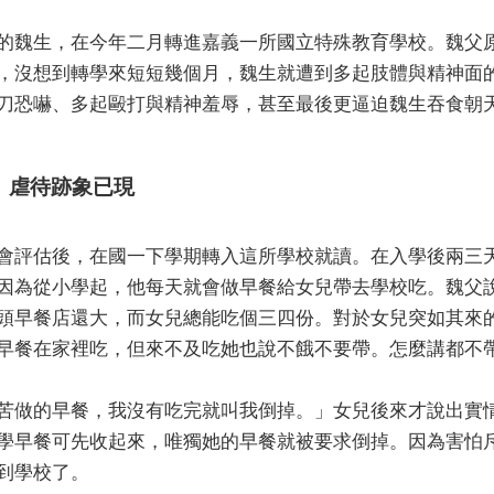
的魏生，在今年二月轉進嘉義一所國立特殊教育學校。魏父
，沒想到轉學來短短幾個月，魏生就遭到多起肢體與精神面
刀恐嚇、多起毆打與精神羞辱，甚至最後更逼迫魏生吞食朝
 虐待跡象已現
會評估後，在國一下學期轉入這所學校就讀。在入學後兩三
因為從小學起，他每天就會做早餐給女兒帶去學校吃。魏父
頭早餐店還大，而女兒總能吃個三四份。對於女兒突如其來
早餐在家裡吃，但來不及吃她也說不餓不要帶。怎麼講都不
苦做的早餐，我沒有吃完就叫我倒掉。」女兒後來才說出實
學早餐可先收起來，唯獨她的早餐就被要求倒掉。因為害怕
到學校了。