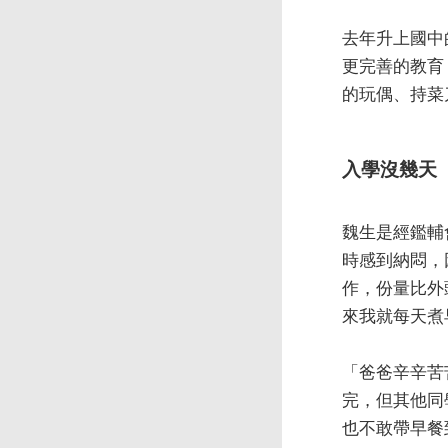
去年升上國中
更完善的教育
的玩偶、持菜
入學沒幾天
魏生是經鑑輔
時感到納悶，
作，份量比外
來我就每天煮
「爸爸辛辛苦
完，但其他同
也不敢帶早餐