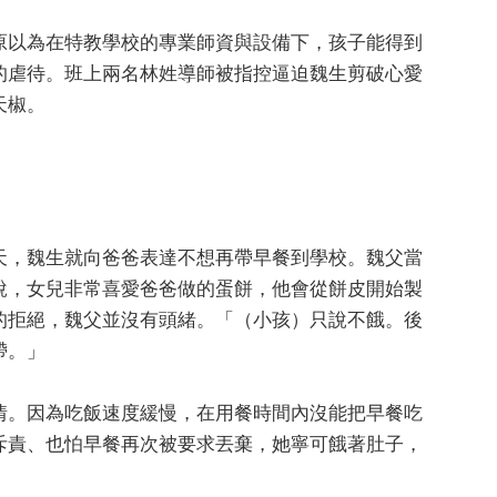
原以為在特教學校的專業師資與設備下，孩子能得到
的虐待。班上兩名林姓導師被指控逼迫魏生剪破心愛
天椒。
天，魏生就向爸爸表達不想再帶早餐到學校。魏父當
說，女兒非常喜愛爸爸做的蛋餅，他會從餅皮開始製
的拒絕，魏父並沒有頭緒。「（小孩）只說不餓。後
帶。」
情。因為吃飯速度緩慢，在用餐時間內沒能把早餐吃
斥責、也怕早餐再次被要求丟棄，她寧可餓著肚子，