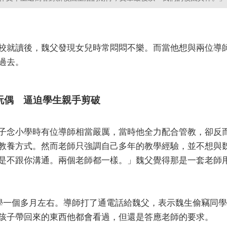
校就讀後，魏父發現女兒時常悶悶不樂。而當他想與兩位導
過去。
玩偶 逼迫學生親手剪破
子念小學時有位導師相當嚴厲，當時他全力配合管教，卻反
教養方式。然而老師只強調自己多年的教學經驗，並不想與
是不跟你溝通。兩個老師都一樣。」魏父覺得那是一套老師
開學一個多月左右。導師打了通電話給魏父，表示魏生偷竊同
孩子帶回來的東西他都會看過，但還是答應老師的要求。