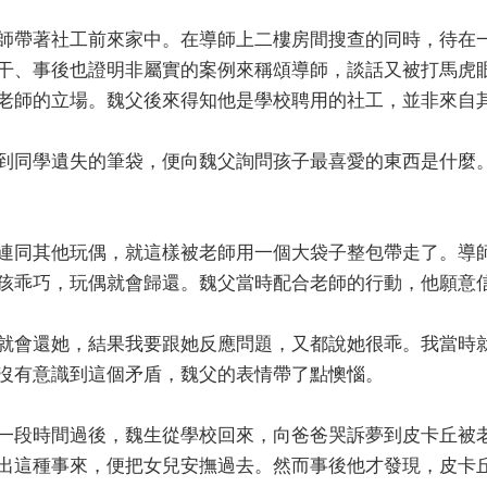
師帶著社工前來家中。在導師上二樓房間搜查的同時，待在
干、事後也證明非屬實的案例來稱頌導師，談話又被打馬虎
老師的立場。魏父後來得知他是學校聘用的社工，並非來自
到同學遺失的筆袋，便向魏父詢問孩子最喜愛的東西是什麼
連同其他玩偶，就這樣被老師用一個大袋子整包帶走了。導
孩乖巧，玩偶就會歸還。魏父當時配合老師的行動，他願意
就會還她，結果我要跟她反應問題，又都說她很乖。我當時
沒有意識到這個矛盾，魏父的表情帶了點懊惱。
一段時間過後，魏生從學校回來，向爸爸哭訴夢到皮卡丘被
出這種事來，便把女兒安撫過去。然而事後他才發現，皮卡