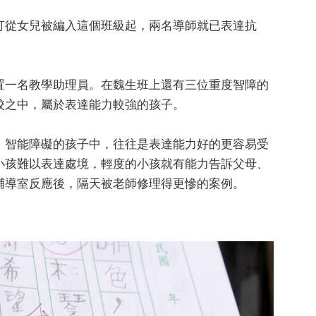
打從女兒被編入這個班級起，兩名導師就已表達抗
置一名教學助理員。在魏生班上還有三位重度智障的
校之中，屬於表達能力較強的孩子。
，智能障礙的孩子中，往往是表達能力好的更容易受
小孩難以表達處境，輕度的小孩就有能力告訴父母、
輔導室反應後，隔天被老師修理得更慘的案例。