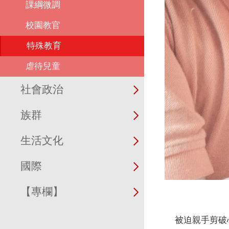
課綱微調
校園教官
特殊教育
虐待兒童
社會政治
族群
生活文化
國際
【專欄】
被迫親手剪破