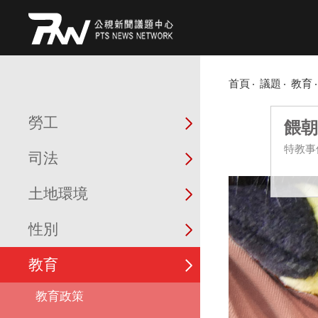
首頁
議題
教育
勞工
餵朝
特教事
司法
土地環境
性別
教育
教育政策