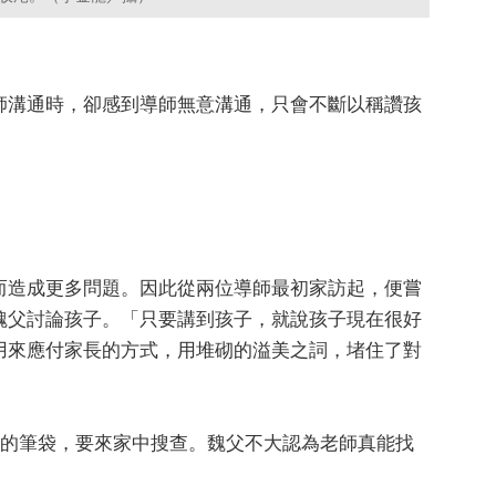
師溝通時，卻感到導師無意溝通，只會不斷以稱讚孩
而造成更多問題。因此從兩位導師最初家訪起，便嘗
魏父討論孩子。「只要講到孩子，就說孩子現在很好
用來應付家長的方式，用堆砌的溢美之詞，堵住了對
學的筆袋，要來家中搜查。魏父不大認為老師真能找