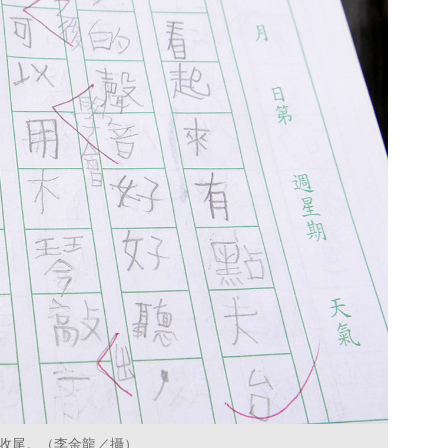
收尾。（李金龍／攝）