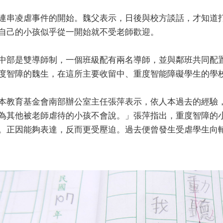
連串凌虐事件的開始。魏父表示，日後與校方談話，才知道
自己的小孩似乎從一開始就不受老師歡迎。
中部是雙導師制，一個班級配有兩名導師，並與鄰班共同配
度智障的魏生，在這所主要收留中、重度智能障礙學生的學
本教育基金會南部辦公室主任張萍表示，依人本過去的經驗
為其他被老師虐待的小孩不會說。」張萍指出，重度智障的
。正因能夠表達，反而更受壓迫。過去便曾發生受虐學生向