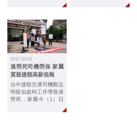
錢回家，妻子一個人操
是一旦有事，使用勞動
持家務、負擔家計，也
力的人必然撇清所有干
有許多怨言，甚至鬧著
係，最後連屍體都可能
要離婚......他失去的不
會被遺棄。
只是一條手臂，更是生
活的盼望。
2017.03.01
過勞死司機勞保 家屬
質疑捷順高薪低報
台中捷順交通司機鄭志
明疑似超時工作導致過
勞死，家屬今（1）日
前往勞動部前舉行追思
會，痛批台中市勞工局
未裁罰捷順。勞動部方
面派人出面接收陳情
書，表示鄭志明是否在