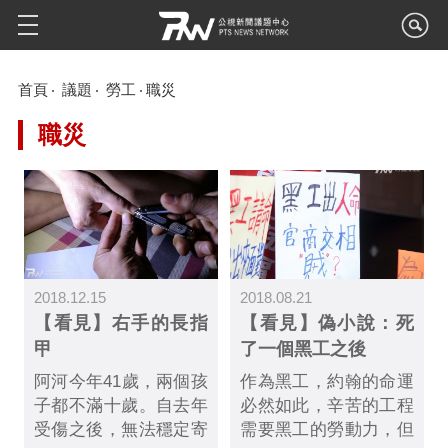
首頁
議題
勞工
職災
職災
2018.12.15
2018.08.21
【看見】右手的長指
【看見】偽小說：死
甲
了一個黑工之後
阿河今年41歲，兩個孩
作為黑工，約翰的命運
子都不滿十歲。自去年
必然如此，辛苦的工程
受傷之後，無法穩定寄
需要黑工的勞動力，但