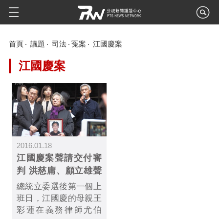
首頁
議題
司法
冤案
江國慶案
江國慶案
2016.01.18
江國慶案聲請交付審
判 洪慈庸、顧立雄聲
援
總統立委選後第一個上
班日，江國慶的母親王
彩蓮在義務律師尤伯