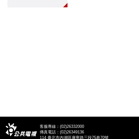
祥、立委當選人洪慈
庸、顧立雄等人陪同下
到台北地院，就前空軍
作戰司令陳肇敏在江國
慶冤殺事件中獲不起訴
處分一案，聲請交付審
判。這也是江母及社會
要求司法追究陳肇敏等
官員刑責的最後希望，
義務律師團希望法院裁
定前，能開庭給予口頭
陳述意見的機會。
客服專線：(02)26332000
傳真電話：(02)26349136
114 臺北市內湖區康寧路三段75巷70號