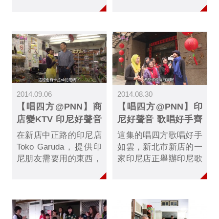
直到身後的原住民朋友
SUARA舉辦，邀請在
大喊，「卡拉OK
台灣、香港、韓國、馬
啦！」他才意會過來。
來西亞、新加坡的印尼
Iwa來台灣才兩個月，
人參加，台灣將有1-2
聽不懂台語，也只會簡
人能繼續到新加坡參加
單的中文，當「唱四
總決賽。 INDO
方」邀請他唱歌時，他
SUARA 的 Mira 說，他
一邊整補漁網，一邊夾
們和在印尼的社會組織
2014.09.06
2014.08.30
雜英、中、印尼文及肢
PERINDO合作，且印
【唱四方@PNN】商
【唱四方@PNN】印
體語言回應。
尼勞工在台灣的潛力很
店變KTV 印尼好聲音
尼好聲音 歌唱好手齊
大，希望他們可以發揮
最佳舞台
聚追夢
天賦。PERINDO的主
在新店中正路的印尼店
這集的唱四方歌唱好手
席Hariyanto也表示想
Toko Garuda，提供印
如雲，新北市新店的一
找到印尼勞工的天賦，
尼朋友需要用的東西，
家印尼店正舉辦印尼歌
讓他們參加更多的節
吃的、喝的和化妝品等
唱比賽，邀請在台灣、
目。評審則認為這樣的
等，老闆Yohanes希望
香港、韓國、馬來西
活動讓勞工們不只侷限
印尼賣的東西在台灣也
亞、新加坡的印尼人參
在自己的社會，可以變
能買到。 店裡更附有
加，獲勝的人還能繼續
成進入更多表演舞台的
卡拉ok，印尼歌唱比賽
到新加坡比賽，許多喜