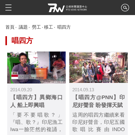
首頁
議題
勞工
移工
唱四方
唱四方
2014.09.20
2014.09.13
【唱四方】異鄉海口
【唱四方@PNN】印
人 船上即興唱
尼好聲音 盼發揮天賦
「要不要唱歌？」
這周的唱四方繼續來看
『唱、歌？』印尼漁工
印尼好聲音，印尼五國
Iwa一臉茫然的複誦，
歌唱比賽由INDO