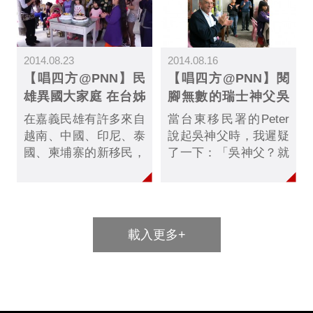
機會，希望能有更多的
便在這裡舉行，邀請在
歡唱歌的朋友都前來參
印尼朋友能夠參加這
台灣、香港、韓國、馬
加，除了一展歌喉，也
來西亞、新加坡的印尼
透過鏡頭希望家人朋友
2014.08.23
2014.08.16
人參加，獲勝的人還能
能為他們祝福。
【唱四方@PNN】民
【唱四方@PNN】閱
繼續到新加坡比賽。
雄異國大家庭 在台姊
腳無數的瑞士神父吳
妹好相伴
若石
在嘉義民雄有許多來自
當台東移民署的Peter
越南、中國、印尼、泰
說起吳神父時，我遲疑
國、柬埔寨的新移民，
了一下：「吳神父？就
他們特地找了一個房
是腳底按摩的那位­『吳
子，作為開記者會、互
神父』？」「難道還有
相交流、聚會的地方，
別的吳神父嗎？」「有
還會在這裡一起為小孩
呀！滿街都是！」 這
載入更多+
子慶生，彼此感情融
個從小就耳聞的名字太
洽，儼然就是一個異國
熟悉了，熟悉到幾乎忘
大家庭。
了真有其人。「腳底按
摩吳神父」給我的感­
覺，有點像肯德基爺