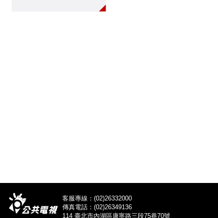
活動，遭檢方認定為首
謀，隔年6月並以違反
《集會遊行法》第29條
起訴。五年多來歷經多
次開庭審理並進入釋憲
過程，今日終於在台北
地方法院進行一審宣
判。法庭內也數名曾參
與該場學運者入席旁
聽，當法官宣讀判決主
文「李明璁無罪」後，
群眾面帶欣喜地步出法
院。
客服專線：(02)26332000
傳真電話：(02)26349136
114 臺北市內湖區康寧路三段75巷70號