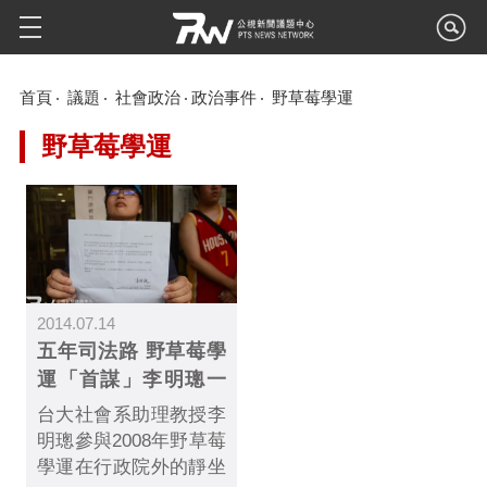
首頁
議題
社會政治
政治事件
野草莓學運
野草莓學運
2014.07.14
五年司法路 野草莓學
運「首謀」李明璁一
審無罪
台大社會系助理教授李
明璁參與2008年野草莓
學運在行政院外的靜坐