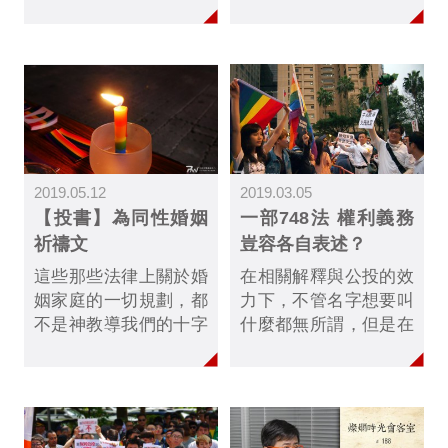
時也是伴侶盟創辦人的
於大法官748號解釋的
律師許秀雯和秘書長簡
兩年期限將至，立法院
至潔，今天搶了頭香，
有三個法案將要表決，
成為台北市中正戶政事
同志社群也號召民眾前
務所第一對完成結婚登
往立法院守護婚姻平
記的同志伴侶......
權…
2019.05.12
2019.03.05
【投書】為同性婚姻
一部748法 權利義務
祈禱文
豈容各自表述？
這些那些法律上關於婚
在相關解釋與公投的效
姻家庭的一切規劃，都
力下，不管名字想要叫
不是神教導我們的十字
什麼都無所謂，但是在
架的道理，而是人自以
「法律上權利義務」的
為義而設計的律法。基
設計上，它必須是個婚
督說：「凱撒的歸給凱
姻。如果權利、義務有
撒；神的歸給神。」主
所差異，可能就會對公
內基督徒尚且不能因行
益有所傷害......