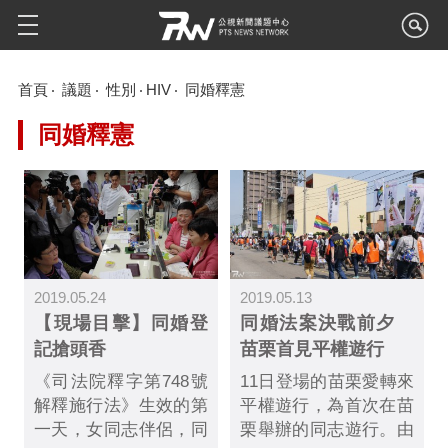
首頁
議題
性別
HIV
同婚釋憲
同婚釋憲
2019.05.24
2019.05.13
【現場目擊】同婚登
同婚法案決戰前夕
記搶頭香
苗栗首見平權遊行
《司法院釋字第748號
11日登場的苗栗愛轉來
解釋施行法》生效的第
平權遊行，為首次在苗
一天，女同志伴侶，同
栗舉辦的同志遊行。由