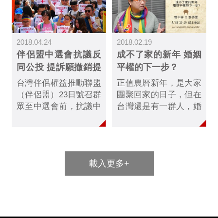
神的律法稱義，難道卻
能憑行凱撒的律法而
喜，便以為得勝嗎？
2018.04.24
2018.02.19
伴侶盟中選會抗議反
成不了家的新年 婚姻
同公投 提訴願撤銷提
平權的下一步？
案
台灣伴侶權益推動聯盟
正值農曆新年，是大家
（伴侶盟）23日號召群
團聚回家的日子，但在
眾至中選會前，抗議中
台灣還是有一群人，婚
選會通過下一代幸福聯
姻並不受到政府的祝
盟（下福盟）提出的三
福，甚至受到阻饒，他
項公投提案，並要求中
們是至今仍在爭取婚姻
選會撤銷行政處分、停
平權的同志朋友們。
載入更多+
止執行三項反同公投
案，伴侶盟指出反同公
投有違憲之虞，號召挺
同群眾一起阻擋下福盟
的二階連署。