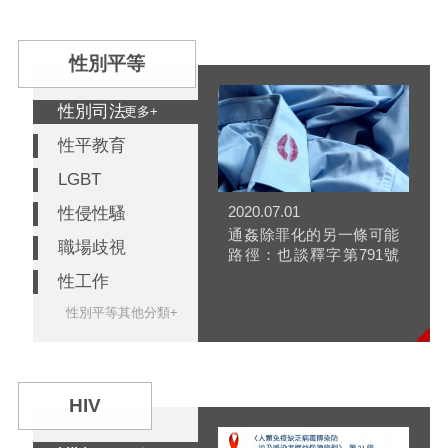
性別平等
性別司法
更多+
性平教育
LGBT
2020.07.01
性侵性騷
通姦除罪化的另一條可能
職場歧視
路徑：也談釋字第791號
解釋後的配偶權侵害求償
性工作
性別平等其他分類+
HIV