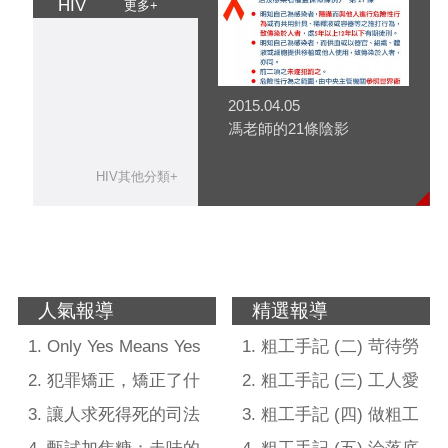
HIV
更多+
2015.04.05
馮老師的21條陰影
HIV其他分類+
人氣報導
精選報導
Only Yes Means Yes
粗工手記 (二) 苛待勞
~ 關於積極同意模式的
工的業者照拿政府標案
犯罪矯正，矯正了什
粗工手記 (三) 工人愛
16個Q/A
麼── 談冤案無辜者無
喝酒精性飲料？工地文
讓人求死得死的司法
粗工手記 (四) 做粗工
法「矯正」的心理處境
化、工作環境及工人健
體制：我看《第三度殺
的都是哪些人？