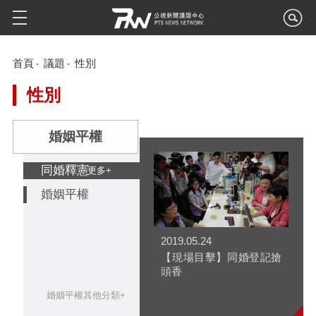
首頁
議題
性別
性別
婚姻平權
同婚釋憲
更多+
婚姻平權
2019.05.24
【現場目擊】同婚登記搶
頭香
婚姻平權其他分類+