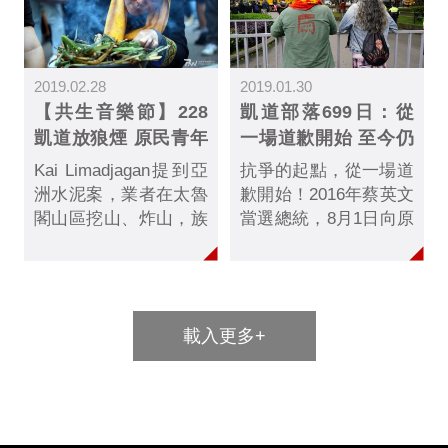
當注意水保問題，只是
局部砍伐，清理緩坡農
牧地，以利後續利用...
2019.02.28
2019.01.30
【共生音樂節】228
凱道部落699日：從
凱道放狼煙 原民青年
一場道歉開始 至今仍
訴求土地正義
未結束
Kai Limadjagan提到亞
抗爭的起點，從一場道
洲水泥案，業者在太魯
歉開始！2016年蔡英文
閣山區挖山、炸山，族
當選總統，8月1日向原
人40年沒有回到那塊土
住民族道歉，表達400
地上，礦業法修法也依
多年來原住民族歷經的
然遙遙無期：「土地就
殖民與不公義對待......
是文化的載體，沒有土
載入更多+
地，我們的文化要在哪
裡傳承呢？」