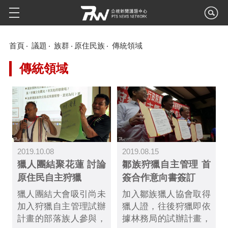
首頁
議題
族群
原住民族
傳統領域
傳統領域
2019.10.08
2019.08.15
獵人團結聚花蓮 討論
鄒族狩獵自主管理 首
原住民自主狩獵
簽合作意向書簽訂
獵人團結大會吸引尚未
加入鄒族獵人協會取得
加入狩獵自主管理試辦
獵人證，往後狩獵即依
計畫的部落族人參與，
據林務局的試辦計畫，