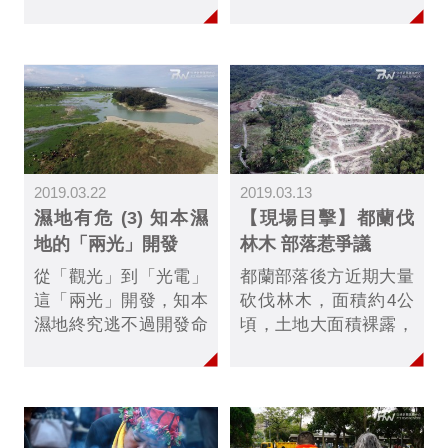
包括臺東海端鄉鄉長胡
可不限制狩獵時節、數
金至與族人，以及屏東
量，也不需要向縣府事
霧臺佳暮村村長徐仁
先申請狩獵取得核准；
輝，期盼未來若要試辦
僅需在狩獵後向鄒族獵
自主狩獵計畫，能有法
人協會回報成果，每年
律的學術團隊協助部
度獵人協會再一次性回
落，一起建立自主狩獵
報縣府即可。倘若獵人
機制。
未遵守內部自治自律公
2019.03.22
2019.03.13
約，最嚴重將被除名，
濕地有危 (3) 知本濕
【現場目擊】都蘭伐
並需接受現行法律的制
地的「兩光」開發
林木 部落惹爭議
裁......
從「觀光」到「光電」
都蘭部落後方近期大量
這「兩光」開發，知本
砍伐林木，面積約4公
濕地終究逃不過開發命
頃，土地大面積裸露，
運，部落也討不回傳統
引發水土保持疑慮，地
領域。部落族人與環保
方人士憂心大雨後造成
團體最終連手搶救知本
土石流。部落出面說
濕地。
明，林場是傳統領域，
交回部落管理，部落相