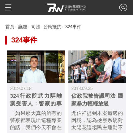
首頁
議題
司法
公民抵抗
324事件
324事件
2019.07.18
2018.09.25
324行政院武力驅離
佔政院被告譏司法 國
案受害人：警察的尊
家暴力輕輕放過
嚴應建立在專業上
「如果那天真的所有的
尤伯祥提到本案遭遇的
警察都表現出這種專業
困境，認為檢察系統對
的話，我們今天不會在
太陽花這場民主運動不