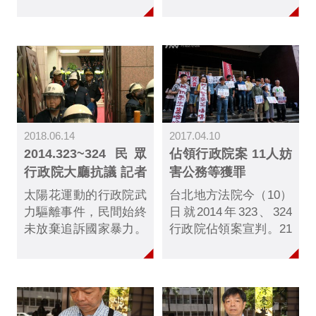
這邊開庭、不會浪費國
是正面看待，在追究國
家的資源、大家的時間
家暴力的力度上，遠遠
在這邊開庭......
不如追究這些對於民主
運動有深刻貢獻的被
告。
2018.06.14
2017.04.10
2014.323~324 民眾
佔領行政院案 11人妨
行政院大廳抗議 記者
害公務等獲罪
先遭警方驅離過程
太陽花運動的行政院武
台北地方法院今（10）
力驅離事件，民間始終
日就2014年323、324
未放棄追訴國家暴力。
行政院佔領案宣判。21
但是當年在事發現場指
名被告中，包括學運領
揮的高階警官，似乎忘
導人魏揚在內，被依
了自己身在何處、做了
「煽惑他人犯罪」等罪
什麼事。透過這段影
名起訴的11人獲判無
片，我們來還原當年的
罪。但其中許順治另被