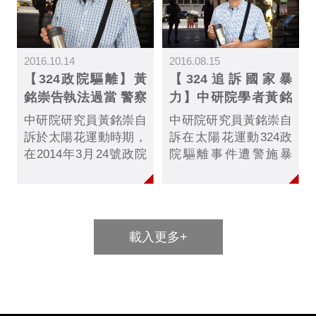
部分狀況...
起訴「毀損公務上掌管
物品」，與其他2名被
訴同罪名、8名被訴
2016.10.14
2016.08.15
「妨害公務」的被告，
【324政院驅離】黃
【324追訴國家暴
遭判刑3到5個月不等，
銘崇告執法過當 警察
力】中研院學者黃銘
得易科罰金。
獲判無罪
崇自訴警察施暴案辯
中研院研究員黃銘崇自
中研院研究員黃銘崇自
論終結
訴於太陽花運動時期，
訴在太陽花運動324政
在2014年3月24號政院
院驅離事件遭警施暴
驅離事件時遭警施暴。
案，上週五在台北地院
今年8月15日辯論終
辯論終結，將於10月14
結。今日一審判決結果
日宣判。黃銘崇在辯論
出爐，被告員警凃欣安
時強調，提告並非針對
載入更多+
被判無罪。
個別警察，期望藉由審
判提升全體警察的公民
意識。被告警官凃欣安
否認犯罪，強調自訴人
妨害公務在先，警方執