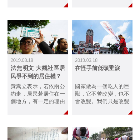
自救會多年抗爭後，今
OURs都市改革組織秘
年3月居民簽署協議放
書長彭揚凱，帶我們認
棄抗爭，換取免除追繳
識非正式住居的迫遷問
高額不當得利，以及安
題。
置計畫。全區即將在6
月拆除，但是24日監察
院調查報告出爐，指出
退輔會以「公法遁入私
2019.03.18
2019.03.18
法」手段，迫遷大觀社
法無明文 大觀社區居
在怪手前低頭垂淚
區居民，有違兩公約
民爭不到的居住權？
「適足居住權」，並且
要求行政院研議專法，
黃嵩立表示，若依兩公
國家做為一個吃人的巨
解決迫遷爭議。
約走，居民若居住在一
獸，它不曾改變，也不
個地方，有一定的理由
會改變。我們只是改變
及歷史原因，政府就應
了駕駛國家這台怪手的
該保障居民住在那，若
人，改變怪手前進的方
政府有正當的需求要居
向，開怪手的人如不肯
民搬遷，也要先妥善安
堅守居住正義的價值，
置。
人民只能低頭垂淚，一