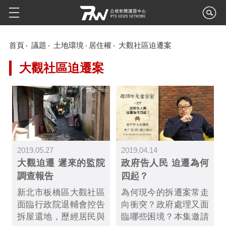
首頁
議題
土地環境
居住權
大觀社區迫遷案
大觀社區迫遷案
2019.05.27
2019.04.14
大觀迫遷 遲來的監院
政府告人民 迫遷為何
調查報告
四起？
新北市板橋區大觀社區
為何現今的拆遷案常走
面臨行政院退輔會控告
向衝突？政府處理又面
拆屋還地，歷經居民與
臨哪些困境？本集邀請