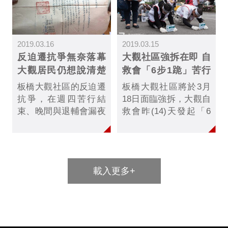
如那夜。
2019.03.16
2019.03.15
反迫遷抗爭無奈落幕
大觀社區強拆在即 自
大觀居民仍想說清楚
救會「6步1跪」苦行
的歷史脈絡
盼妥善安置
板橋大觀社區的反迫遷
板橋大觀社區將於3月
抗爭，在週四苦行結
18日面臨強拆，大觀自
束、晚間與退輔會漏夜
救會昨(14)天發起「6
協商後，昨天凌晨無奈
步1跪苦行」抗議行
宣告落幕。對一些居民
動，遊行隊伍於退輔會
來說，心中仍有屈辱，
門口出發，行經華光社
但為避免負債，只得走
區後，再以6步1跪的方
載入更多+
上流離之路。
式苦行至終點總統府，
自救會呼籲政府應真誠
協商，妥善安置居民。