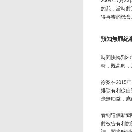
2004年7
的我，當時對
得再審的機會
預知無罪紀
時間快轉到2
時，既高興，
徐案在201
排除有利徐自
毫無助益，應
看到這個新聞
對被告有利的
詞，間接聽到