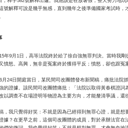
月23日，釋字582號解釋出爐。我應該是在放暑假，整天努力
這號解釋可說是幾乎無感，直到幾年之後準備國家考試時，
。
事
015年9月1日，高等法院終於給了徐自強無罪判決。當時我
又憤怒。高興，無非是冤案終於獲得平反；憤怒，卻也跟冤
5年6月24日開庭當日，某民間司改團體發布新聞稿，痛批法
強的證據。該民間司改團體痛批：「法院以取得黃春棋證詞
改以調查不在場證明等物證為主要方向，才能釐清爭議，還
稿，我只覺得好笑：不就是因為已經得到無罪心證，就是想
證據？在更早之前，這個司改團體的成員，對於承辦法官在
他們的微詞，我也覺得好笑：不就是想判無罪，才會無奈地