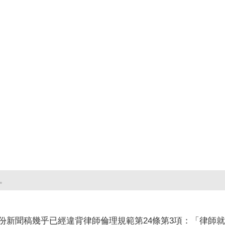
面。
份新聞稿幾乎已經違背律師倫理規範第24條第3項：「律師