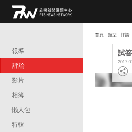
首頁
類型
評論
報導
試答
2017.0
評論
影片
相簿
懶人包
特輯