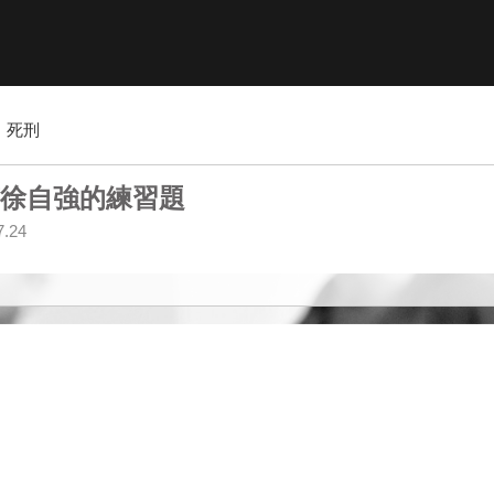
死刑
徐自強的練習題
7.24