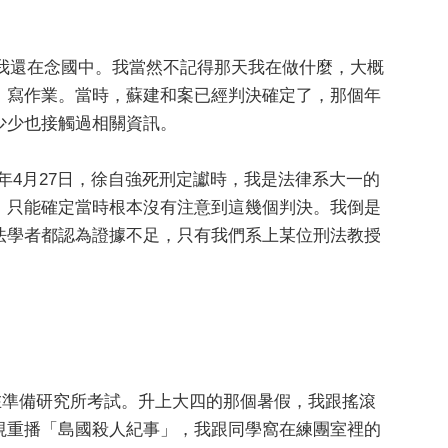
，我還在念國中。我當然不記得那天我在做什麼，大概
、寫作業。當時，蘇建和案已經判決確定了，那個年
少少也接觸過相關資訊。
00年4月27日，徐自強死刑定讞時，我是法律系大一的
，只能確定當時根本沒有注意到這幾個判決。我倒是
法學者都認為證據不足，只有我們系上某位刑法教授
正在準備研究所考試。升上大四的那個暑假，我跟搖滾
視重播「島國殺人紀事」，我跟同學窩在練團室裡的