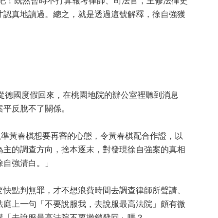
地玩吧！既然暫時不打算報考律師、司法官，主修法律史
才認真地讀過。總之，就是透過這號解釋，徐自強獲
剛從德國度假回來，在桃園地院的辦公室裡聽到消息
案平反脫不了關係。
院抓準黃春棋想要再審的心態，令黃春棋配合作證，以
為主的調查方向，捨本逐末，對發現徐自強案的真相
徐自強清白。」
要快點判無罪，才不想浪費時間去調查律師所聲請、
法庭上一句「不要說服我，去說服最高法院」頗有微
講「去說服最高法院不要撤銷發回」嗎？