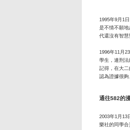
1995年9
是不情不願地
代還沒有智慧
1996年11
學生，連刑法
記得，在大二
認為證據很夠
通往582的
2003年1
樂社的同學合