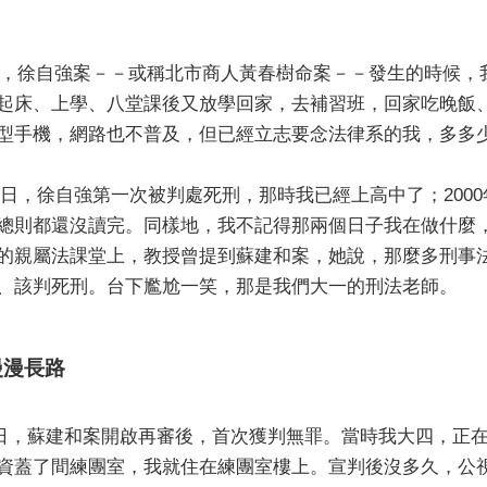
月1日，徐自強案－－或稱北市商人黃春樹命案－－發生的時候
起床、上學、八堂課後又放學回家，去補習班，回家吃晚飯
型手機，網路也不普及，但已經立志要念法律系的我，多多
月23日，徐自強第一次被判處死刑，那時我已經上高中了；20
總則都還沒讀完。同樣地，我不記得那兩個日子我在做什麼
的親屬法課堂上，教授曾提到蘇建和案，她說，那麼多刑事
、該判死刑。台下尷尬一笑，那是我們大一的刑法老師。
漫漫長路
月13日，蘇建和案開啟再審後，首次獲判無罪。當時我大四，
資蓋了間練團室，我就住在練團室樓上。宣判後沒多久，公