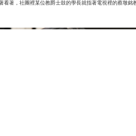
著看著，社團裡某位教爵士鼓的學長就指著電視裡的蔡墩銘