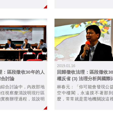
案。原告是纏訟23年、
最直接的方法就是建立一個
院判決死刑定讞、目前身
別是人權法院......
.....
2019.01.16
理：區段徵收30年的人
回歸徵收法理：區段徵收3
 綜合討論
權反省 (3) 法理分析與國際
的綜合討論中，內政部地
林春元：「你可能會發現公
簡任視察釐清說明現行區
空中樓閣，永遠摸不著那
的實務辦理過程，並說明
麼，常常就是需地機關說這
出發，為何仍認為應須保
益性。需地機關喊出的公益
制度。最後並開放現場聽
常具體是可以理解的，因為