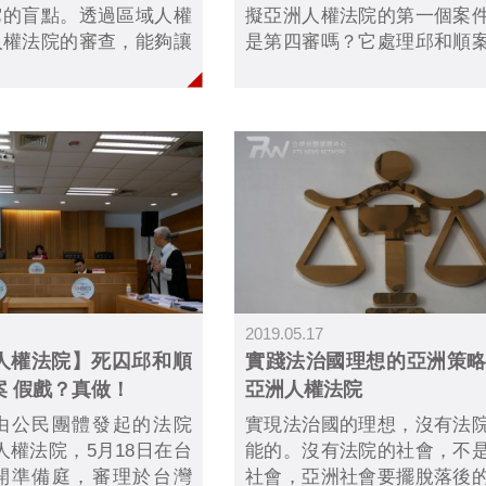
它的盲點。透過區域人權
擬亞洲人權法院的第一個案
人權法院的審查，能夠讓
是第四審嗎？它處理邱和順
更完整思考人權保障的議
部分？又將帶來甚麼影響？
進而提升每一個國家對人
案受命法官張文貞接受公視
中心PNN與「法律白話文
問，解答疑惑。
2019.05.17
人權法院】死囚邱和順
實踐法治國理想的亞洲策
案 假戲？真做！
亞洲人權法院
由公民團體發起的法院
實現法治國的理想，沒有法
人權法院，5月18日在台
能的。沒有法院的社會，不
開準備庭，審理於台灣
社會，亞洲社會要擺脫落後