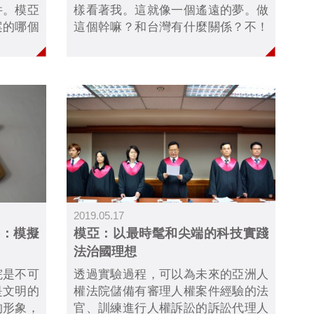
件。模亞
樣看著我。這就像一個遙遠的夢。做
案的哪個
這個幹嘛？和台灣有什麼關係？不！
模亞第一
它和台灣大有關係......」
新聞議題
運動」訪
2019.05.17
略：模擬
模亞：以最時髦和尖端的科技實踐
法治國理想
院是不可
透過實驗過程，可以為未來的亞洲人
是文明的
權法院儲備有審理人權案件經驗的法
的形象，
官、訓練進行人權訴訟的訴訟代理人