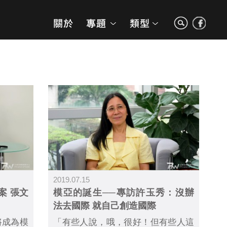
2019.07.15
案 張文
模亞的誕生──專訪許玉秀：沒辦
法去國際 就自己創造國際
將成為模
「有些人說，哦，很好！但有些人這