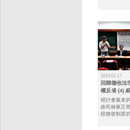
「開張」第一
已由台灣法
繫死牢的邱和順.
2019.01.17
回歸徵收法
權反省 (4)
研討會最末
政司林家正
段徵收制度
從政府立場
有區段徵收