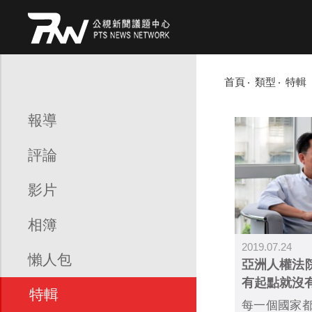
首頁
類型
特輯
報導
評論
影片
相簿
2019.07.24
懶人包
亞洲人權法
有起點就沒
特輯
每一個國家