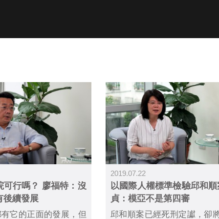
2019.07.22
院可行嗎？ 廖福特：沒
以國際人權標準檢驗邱和順
有後續發展
貞：模亞不是第四審
都有它的正面的發展，但
邱和順案已經死刑定讞，卻