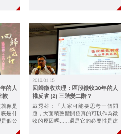
法院，特
以及對人權訴訟程序不陌生的公民。
那麼當亞洲人權法院成立的時候，會
是一個可以立即有效運作的成熟法
院，而不是一個還需要摸索學習、把
人民當白老鼠的法院......
2019.01.15
0年的人
回歸徵收法理：區段徵收30年的人
比較
權反省 (2) 三階變二階？
益就像是
戴秀雄：「大家可能要思考一個問
到底是什
題，大面積整體開發真的可以作為徵
裡是個公
收的原因嗎......還是它的必要性是建
性沒有非
立在幫政府墊付財務需求？如果是的
他們要提
話，事理上我能了解是為了財務考