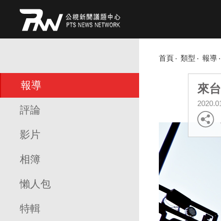
首頁
類型
報導
報導
來台
2020.0
評論
影片
相簿
懶人包
特輯