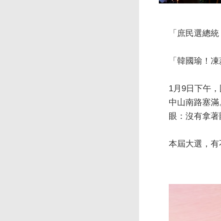
「庶民選總統
「韓國瑜！凍
1月9日下午
中山南路塞滿
眼：沒有拿著
本屆大選，有