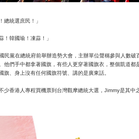
！總統選庶民！」
蒜！韓國瑜！凍蒜！」
，國民黨在總統府前舉辦造勢大會，主辦單位聲稱參與人數破
。他們手中都拿著國旗，有些人更穿著國旗衣，整個凱道都是
國旗、身上沒有任何國旗符號、講的是廣東話。
不少香港人專程買機票到台灣觀摩總統大選，Jimmy是其中