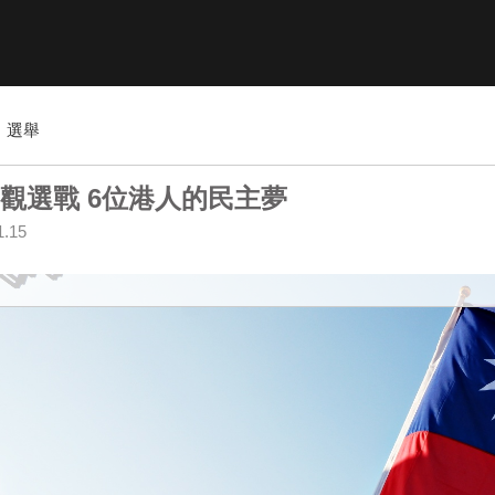
選舉
觀選戰 6位港人的民主夢
1.15