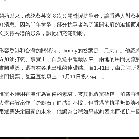
開始以來，總統蔡英文多次公開聲援抗爭者，讓香港人對蔡英
好消息。因為半年抗爭，部分抗爭者為了避開港府的追捕而
文支持香港的形象，讓他們充滿期盼。
形容香港和台灣的關係時，Jimmy的答案是「兄弟」。他
方加油打氣。事實上，自反送中運動以來，兩地的民間交流
畫圖聲援，還有在各地出現的連儂牆。而1月1日，由民陣所
出門投票，甚至直接寫上「1月11日投小英」。
進黨不時用香港作為宣傳的素材，被其他政黨指控「消費香港
人覺得被當作「踏腳石」而感到不悅，但香港的抗爭無疑讓
用選票決定國家的未來。他認為台灣如果能夠因此而抵抗中