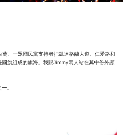
百萬。一眾國民黨支持者把凱達格蘭大道、仁愛路和
國旗組成的旗海。我跟Jimmy兩人站在其中份外顯
之一。