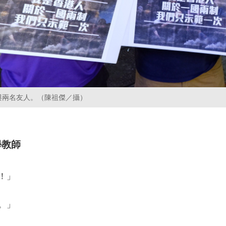
）與兩名友人。（陳祖傑／攝）
學教師
！」
。」