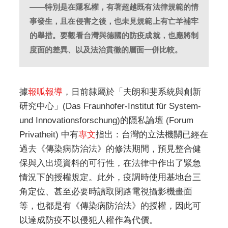
——特別是在隱私權，有著超越既有法律規範的情
事發生，且在侵害之後，也未見規範上有亡羊補牢
的舉措。要觀看台灣與德國的防疫成就，也應將制
度面的差異、以及法治貫徹的層面一併比較。
據
報呱報導
，日前隸屬於「夫朗和斐系統與創新
研究中心」(Das Fraunhofer-Institut für System-
und Innovationsforschung)的隱私論壇 (Forum
Privatheit) 中有
專文
指出：台灣的立法機關已經在
過去《傳染病防治法》的修法期間，預見整合健
保與入出境資料的可行性，在法律中作出了緊急
情況下的授權規定。此外，疫調時使用基地台三
角定位、甚至必要時讀取閉路電視攝影機畫面
等，也都是有《傳染病防治法》的授權，因此可
以達成防疫不以侵犯人權作為代價。