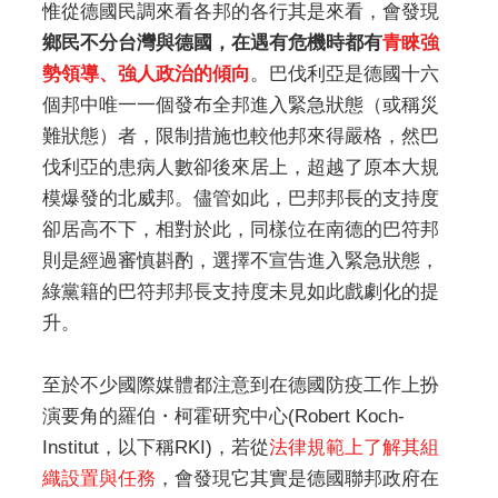
惟從德國民調來看各邦的各行其是來看，會發現
鄉民不分台灣與德國，在遇有危機時都有
青睞強
勢領導、強人政治的傾向
。巴伐利亞是德國十六
個邦中唯一一個發布全邦進入緊急狀態（或稱災
難狀態）者，限制措施也較他邦來得嚴格，然巴
伐利亞的患病人數卻後來居上，超越了原本大規
模爆發的北威邦。儘管如此，巴邦邦長的支持度
卻居高不下，相對於此，同樣位在南德的巴符邦
則是經過審慎斟酌，選擇不宣告進入緊急狀態，
綠黨籍的巴符邦邦長支持度未見如此戲劇化的提
升。
至於不少國際媒體都注意到在德國防疫工作上扮
演要角的羅伯・柯霍研究中心(Robert Koch-
Institut，以下稱RKI)，若從
法律規範上了解其組
織設置與任務
，會發現它其實是德國聯邦政府在