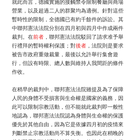
就此而言，德國實施的接觸禁令限制餐廳與商場
營業，以及超過二人的群聚均為適例。針對這些
暫時性的限制，全德國已有約千餘件的訴訟。其
中聯邦憲法法院分別在四月初與四月中作成兩件
裁判。在
前者
，聯邦憲法法院駁回了請求准予舉
行禮拜的暫時權利保護；對
後者
，法院則是要求
被告市政府重做裁量，最後以允許舉行集會遊
行，但設有時限、總人數與維持人我間距的條件
作收。
在稍早的裁判中，聯邦憲法法院雖提及為了保障
人民的身體不受損害與生命權是國家的義務，因
此可以限制宗教活動，但不能就此裁判即一般性
地認為，聯邦憲法法院認為身體與生命權的保護
優先於其他自由，因為它是依據四月初的疫情來
判斷禁止宗教活動尚不算失衡。也因此在稍晚的