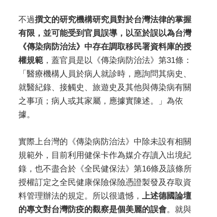
不過
撰文的研究機構研究員對於台灣法律的掌握
有限，並可能受到官員誤導，以至於誤以為台灣
《傳染病防治法》中存在調取移民署資料庫的授
權規範
，蓋官員是以《傳染病防治法》第31條：
「醫療機構人員於病人就診時，應詢問其病史、
就醫紀錄、接觸史、旅遊史及其他與傳染病有關
之事項；病人或其家屬，應據實陳述。」為依
據。
實際上台灣的《傳染病防治法》中除未設有相關
規範外，目前利用健保卡作為媒介存讀入出境紀
錄，也不盡合於《全民健保法》第16條及該條所
授權訂定之全民健康保險保險憑證製發及存取資
料管理辦法的規定。所以很遺憾，
上述德國論壇
的專文對台灣防疫的觀察是個美麗的誤會
。就與