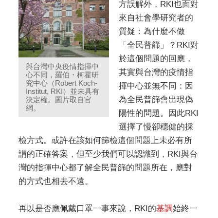
方誤解外，RKI也面對
來自社會學研究者的
質疑：為什麼不做
「全民普篩」？RKI對
於這個問題的回應，
與台灣中央疫情指揮中
其實與台灣的疫情指
心不同，羅伯・柯霍研
究中心（Robert Koch-
揮中心並無不同：因
Institut, RKI）並未具有
為全民普篩會出現偽
決定權。圖片取自官
網。
陽性的問題。因此RKI
選擇了慢卻穩健的採
檢方式。或許在該如何篩檢這個問題上未必有所
謂的正確答案，但至少我們可以認識到，RKI與台
灣的指揮中心都了解全民普篩的問題所在，應對
的方式也相去不遠。
再以是否應佩戴口罩一事來說，RKI的
基調
始終一