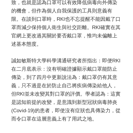
致，也就是認為口罩可以有效降低病毒向外傳染
的機會，但作為個人自我保護的工具則意義有
限。在談到口罩時，RKI也不忘提醒不能因戴了口
罩而減少保持個人衛生與社交距離。RKI確實在其
官網上更改過其關於要否戴口罩，惟均未偏離上
述基本態度。
誠如敏斯特大學科學溝通研究者所指出：即便RKI
在二月底表示：沒有明確證據顯示戴口罩能防止
傳染，到了四月中更新說法為：戴口罩仍有其意
義，只不過是在於防止自己將疾病傳染給他人，
但RKI並未改變其對口罩的評價。學者認為：這實
是認知前提的改變，是意識到新型冠狀病毒肺炎
(Covid-19)的患者，即使沒有症狀也具傳染力，從
而令口罩在這層意義上有了用武之地。