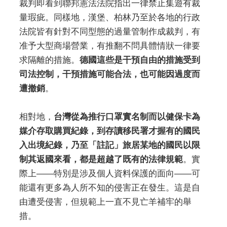
裁判即看到聯邦憲法法院指出一律禁止集遊有裁
量瑕疵。同樣地，漢堡、柏林乃至於各地的行政
法院皆有針對不同型態的過量管制作成裁判，有
准予大型商場營業，有推翻不問具體情狀一律要
求隔離的措施。
德國這些是干預自由的措施受到
司法控制，干預措施可能合法，也可能因過度而
遭撤銷
。
相對地，
台灣從為推行口罩實名制而以健保卡為
媒介存取購買紀錄，到存讀移民署才握有的國民
入出境紀錄，乃至「註記」旅居某地的國民以限
制其返國來看，都是超越了既有的法律規範
。實
際上——特別是涉及個人資料保護的面向——可
能還有更多為人所不知的侵害正在發生。這是自
由遭受侵害，但規範上一直不見亡羊補牢的舉
措。