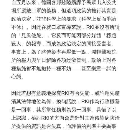
自五月以來，德國各邦雖陸續課予民眾出入公共
場所應戴口罩的義務，但這項政策的推行其實是
政治決定，並非科學上的要求（科學上反而爭論
不休）。因此在就口罩宣導來說，RKI並沒有所謂
的「見風使舵」，它反而可能因部分媒體「標題
殺人」的報導，而成為政治決定的間接受害者。
事實上，為了將傳染率再壓低一點，減輕醫療院
所的壓力與早日解除各項經濟管制，政治上對各
種措施都不無抱持一種不妨——甚至樂意一試的
心態。
因此若想有意義地探究RKI有否失能，或許應先釐
清其法律地位為何，換句話說，RKI作為行政機關
是一回事，其所掌任務則為另一回事。具備了以
上認識，檢討RKI的方向會是針對其為傳染病防治
所提供的資訊是否失真，而評價的判準主要為事