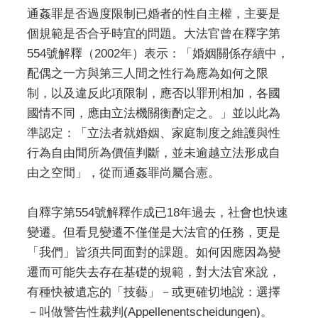
通姦罪是否過度限制已婚者的性自主權，主要是
個規範是否合乎時宜的問題。大法官曾在釋字第
554號解釋（2002年）表示：「婚姻關係存續中，
配偶之一方與第三人間之性行為應為如何之限
制，以及違反此項限制，應否以罪刑相加，各國
國情不同，應由立法機關衡酌定之。」並以此為
準認定：「立法者就婚姻、家庭制度之維護與性
行為自由間所為價值判斷，並未逾越立法形成自
由之空間」，從而通姦罪尚屬合憲。
自釋字第554號解釋作成已18年過去，社會也快速
變遷。但看見變遷不僅僅是大法官的任務，更是
「我們」皆須共同面對的課題。如何因應因為變
遷而可能失去存在基礎的規範，對大法官來說，
有種快被遺忘的「技藝」－或更確切地說：選擇
－叫做警告性裁判(Appellenentscheidungen)。