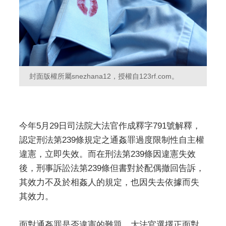
封面版權所屬snezhana12，授權自123rf.com。
今年5月29日司法院大法官作成釋字791號解釋，
認定刑法第239條規定之通姦罪過度限制性自主權
違憲，立即失效。而在刑法第239條因違憲失效
後，刑事訴訟法第239條但書對於配偶撤回告訴，
其效力不及於相姦人的規定，也因失去依據而失
其效力。
面對通姦罪是否違憲的難題，大法官選擇正面對