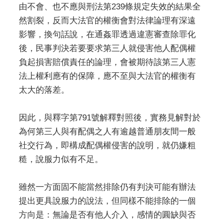
由不會、也不應與刑法第239條規定失效的結果全
然割裂，反而大法官的權衡會對法律論理有深遠
影響，換句話說，在通姦罪透過違憲審查除罪化
後，民事判決若要要求第三人就侵害他人配偶權
負起損害賠償責任的論理，會被期待該第三人憲
法上權利應有的保障，應不至與大法官的權衡有
太大的落差。
因此，與釋字第791號解釋對照後，實務見解對於
為何第三人與有配偶之人有逾越普通朋友間一般
社交行為，即構成配偶權侵害的說明，就仍嫌粗
糙，說服力似有不足。
雖然一方面固不能當然排除仍有判決可能有辦法
提出更具說服力的說法，但同樣不能排除的一個
方向是：無論是否有他人介入，感情的圓缺與否