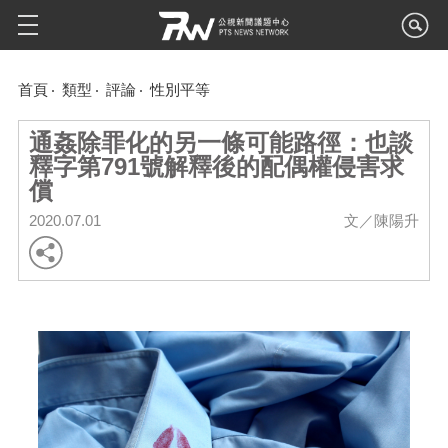
首頁
類型
評論
性別平等
通姦除罪化的另一條可能路徑：也談
釋字第791號解釋後的配偶權侵害求
償
2020.07.01
文／陳陽升