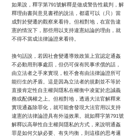
如果說，釋字第791號解釋是做成警告性裁判，解
釋理由書與意見書裡的說法，都還可以（只）當
成對於變遷的觀察來看待。但相對地，在宣告違
憲的情況下，那些用以支持違憲結論的理由，就
不得不當成法律論證來看待。
換句話說，若因社會變遷導致政策上宜認定通姦
不必動用刑事處罰，但仍可保有民事求償的話，
由立法者之手來實現，較不會有由法律論證所可
能衍生的矛盾。這是因為立法者的規劃並不等於
直接肯定性自主權與隱私在權衡中凌駕於忠誠義
務或配偶權之上。但相對地，透過大法官解釋來
實現通姦除罪化，就可能會發現大法官用以支持
違憲的法律論證具有外溢效果。就如釋字第791號
解釋以高舉性自主權與隱私的方式，來說明通姦
罪是如何欠缺必要、有失均衡，則這樣的思考邏