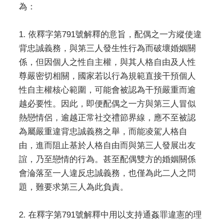
為：
1. 依釋字第791號解釋的意旨，配偶之一方縱使違
背忠誠義務，與第三人發生性行為而破壞婚姻關
係，但因個人之性自主權，與其人格自由及人性
尊嚴密切相關，國家若以行為規範直接干預個人
性自主權核心範圍，可能會被認為干預嚴重而逾
越必要性。因此，即便配偶之一方與第三人冒似
熱戀情侶，逾越正常社交禮節界線，應不至被認
為屬嚴重違背忠誠義務之舉，而能凌駕人格自
由，進而阻止基於人格自由而與第三人發展出友
誼，乃至戀情的行為。甚至配偶雙方的婚姻關係
會淪落至一人違反忠誠義務，也僅為此二人之問
題，難要求第三人為此負責。
2. 在釋字第791號解釋中用以支持通姦罪違憲的理