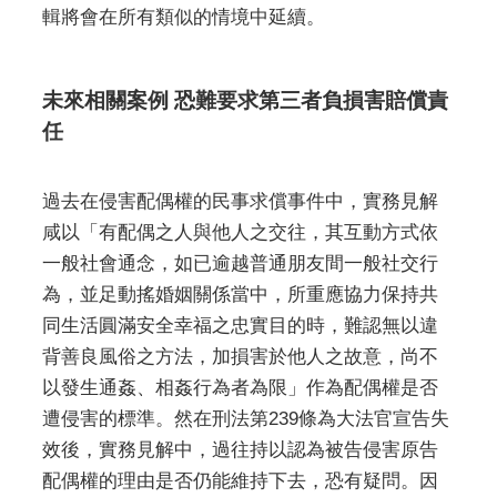
輯將會在所有類似的情境中延續。
未來相關案例 恐難要求第三者負損害賠償責
任
過去在侵害配偶權的民事求償事件中，實務見解
咸以「有配偶之人與他人之交往，其互動方式依
一般社會通念，如已逾越普通朋友間一般社交行
為，並足動搖婚姻關係當中，所重應協力保持共
同生活圓滿安全幸福之忠實目的時，難認無以違
背善良風俗之方法，加損害於他人之故意，尚不
以發生通姦、相姦行為者為限」作為配偶權是否
遭侵害的標準。然在刑法第239條為大法官宣告失
效後，實務見解中，過往持以認為被告侵害原告
配偶權的理由是否仍能維持下去，恐有疑問。因