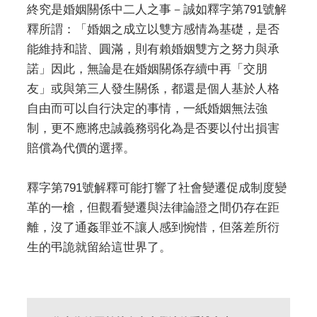
終究是婚姻關係中二人之事－誠如釋字第791號解
釋所謂：「婚姻之成立以雙方感情為基礎，是否
能維持和諧、圓滿，則有賴婚姻雙方之努力與承
諾」因此，無論是在婚姻關係存續中再「交朋
友」或與第三人發生關係，都還是個人基於人格
自由而可以自行決定的事情，一紙婚姻無法強
制，更不應將忠誠義務弱化為是否要以付出損害
賠償為代價的選擇。
釋字第791號解釋可能打響了社會變遷促成制度變
革的一槍，但觀看變遷與法律論證之間仍存在距
離，沒了通姦罪並不讓人感到惋惜，但落差所衍
生的弔詭就留給這世界了。