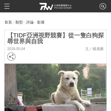
首頁
類型
評論
影展
【TIDF亞洲視野競賽】從一隻白狗探
尋世界與自我
2018.05.04
文／楊虔豪