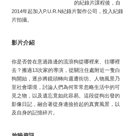
的紀錄片課程後，自
2014年起加入P.U.R.N紀錄片製作公司，投入紀錄
片拍攝。
影片介紹
你是否曾在意過路邊的流浪狗從哪裡來、往哪裡
去？搬過13次家的導演，從關注住處附近一隻白
狗開始，逐步將鏡頭轉向週遭街坊、人物風景乃
至社會環境，討論人們為何常常忽略生活中的可
見之物，以及遺忘竟如此容易。這段從狗出發的
影像日記，融合著從身邊撿拾起的真實風景，以
及自身的記憶碎片。
放映資訊