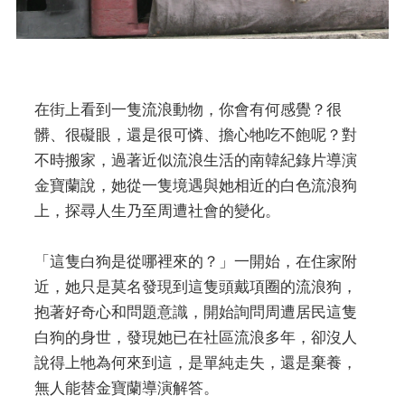
在街上看到一隻流浪動物，你會有何感覺？很
髒、很礙眼，還是很可憐、擔心牠吃不飽呢？對
不時搬家，過著近似流浪生活的南韓紀錄片導演
金寶蘭說，她從一隻境遇與她相近的白色流浪狗
上，探尋人生乃至周遭社會的變化。
「這隻白狗是從哪裡來的？」一開始，在住家附
近，她只是莫名發現到這隻頭戴項圈的流浪狗，
抱著好奇心和問題意識，開始詢問周遭居民這隻
白狗的身世，發現她已在社區流浪多年，卻沒人
說得上牠為何來到這，是單純走失，還是棄養，
無人能替金寶蘭導演解答。