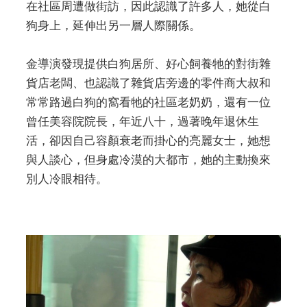
在社區周遭做街訪，因此認識了許多人，她從白
狗身上，延伸出另一層人際關係。
金導演發現提供白狗居所、好心飼養牠的對街雜
貨店老闆、也認識了雜貨店旁邊的零件商大叔和
常常路過白狗的窩看牠的社區老奶奶，還有一位
曾任美容院院長，年近八十，過著晚年退休生
活，卻因自己容顏衰老而掛心的亮麗女士，她想
與人談心，但身處冷漠的大都市，她的主動換來
別人冷眼相待。