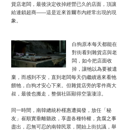
貨店老闆，最後決定收掉經營已久的店面，頂讓
給連鎖超商——這是近來首爾市內經常出現的現
象。
白狗原本每天都能在
對街看到雜貨店與老
闆，如今把店面收
掉，讓牠以為要被遺
棄，而感到不安，直到老闆每天仍繼續過來看牠
餵牠，白狗才安心下來。但雜貨店旁的零件商大
叔，最後也搬走，整個社區顯得空蕩淒涼。
同一時間，南韓總統朴槿惠遭揭發，放任「秘
友」崔順實垂離聽政，享盡各種特權，貪腐之事
盡出，忍無可忍的南韓民眾，開始上街抗議，舉