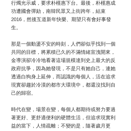
行燭光示威，要求朴槿惠下台。最後，朴槿惠成
功遭國會彈劾，南韓民眾又上街跨年，結束
2016，然後互道新年快樂、期望只有會好事發
生。
那是一個動盪不安的時刻，人們卻似乎找到一個
共同的目標，將累積已久的不滿情緒宣洩開來，
金導演卻冷冷地看著這場規模達到史上最大的反
政府抗爭，因為她發現，不是只有她自己，連她
透過白狗身上延伸，而認識的每個人，活在追求
現實卻趨於冷漠的都市大環境中，都還沒找到自
己的歸宿。
時代在變，場景在變，每個人都期待或努力要過
著更好、更舒適便利的硬體生活，但追求現實利
益的當下，人情疏離；不變的是，隨著歲月更