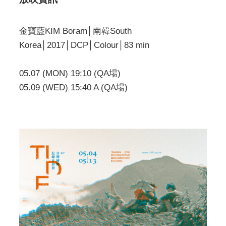
金寶藍KIM Boram│南韓South
Korea│2017│DCP│Colour│83 min
05.07 (MON) 19:10 (QA場)
05.09 (WED) 15:40 A (QA場)