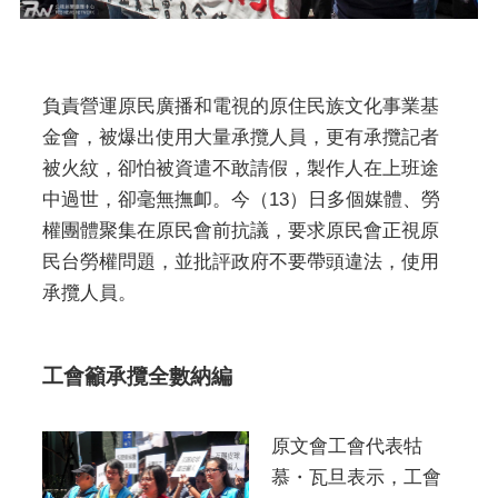
負責營運原民廣播和電視的原住民族文化事業基
金會，被爆出使用大量承攬人員，更有承攬記者
被火紋，卻怕被資遣不敢請假，製作人在上班途
中過世，卻毫無撫卹。今（13）日多個媒體、勞
權團體聚集在原民會前抗議，要求原民會正視原
民台勞權問題，並批評政府不要帶頭違法，使用
承攬人員。
工會籲承攬全數納編
原文會工會代表牯
慕・瓦旦表示，工會