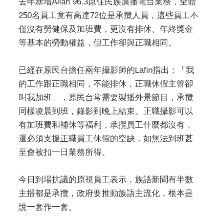
去年新增Alian 96.3原住民族廣播電台業務，全體
250名員工竟有高達72位是承攬人員，這些員工不
僅沒有勞健保及加班費，更沒有排休、年終獎金
等基本的勞動權益，但工作卻與正職相同。
已經在原民台擔任兩年攝影師的Lafin指出：「我
的工作跟正職相同，不能排休，正職休假主管卻
叫我加班」，原民台常需要製播外景節目，承攬
同樣凌晨到班，錄影到晚上結束。正職攝影可以
有加班費和補休等福利，承攬員工什麼都沒有，
還必須支援正職員工休假的空缺，如無法到班甚
至會被扣一日業務所得。
今日到場抗議的原視員工表示，族語新聞有半數
主播都是承攬，政府要推動族語主流化，根本是
說一套作一套。