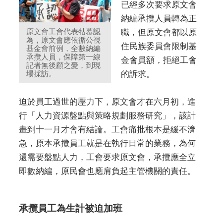
已經多次要求原文會
納編承攬人員轉為正
原文會工會代表牯慕認
職，但原文會都以原
為，原文會應依循公視
住民族委員會限制基
基金會前例，全數納編
承攬人員，保障第一線
金會員額，拒絕工會
記者無後顧之憂，到現
場採訪。
的訴求。
迫於員工過世的壓力下，原文會才在六月初，進
行「人力資源盤點與策略規劃服務研究」，該計
畫到十一月才會有結論。工會痛批根本是緩不濟
急，原本承攬員工就是在執行日常的業務，為何
還需要盤點人力，工會要求原文會，承攬應全立
即數納編，原民會也應肩負起主管機關的責任。
承攬員工為生計被迫加班