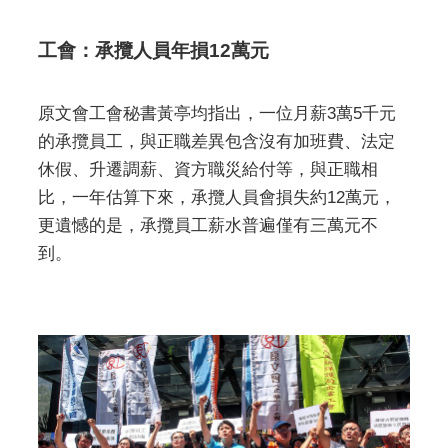
工會：承攬人員年損12萬元
原文會工會秘書黃亭均指出，一位月薪3萬5千元
的承攬員工，與正職差異包含沒有加班費、法定
休假、升遷調薪、資方職災給付等，與正職相
比，一年估算下來，承攬人員會損失約12萬元，
更遺憾的是，承攬員工薪水普遍僅有三萬元不
到。