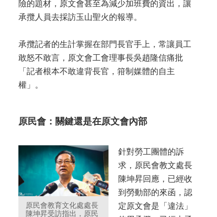
險的題材，原文會甚至為減少加班費的資出，讓
承攬人員去採訪玉山聖火的報導。
承攬記者的生計掌握在部門長官手上，常讓員工
敢怒不敢言，原文會工會理事長吳趙隆信痛批
「記者根本不敢違背長官，箝制媒體的自主
權」。
原民會：關鍵還是在原文會內部
針對勞工團體的訴
求，原民會教文處長
陳坤昇回應，已經收
到勞動部的來函，認
原民會教育文化處處長
定原文會是「違法」
陳坤昇受訪指出，原民