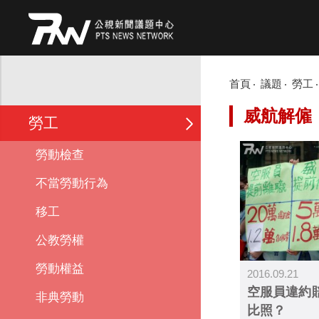
首頁
議題
勞工
威航解僱
勞工
勞動檢查
不當勞動行為
移工
公教勞權
勞動權益
2016.09.21
空服員違約
非典勞動
比照？