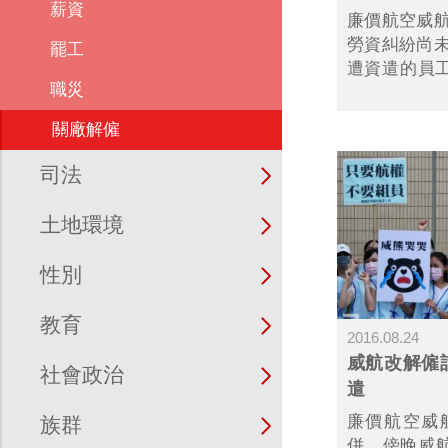
薪資
廉價航空威
勞資糾紛尚
罷工
遭資遣的員工
職災
部持續抗議
資爭議列入
關廠解僱
交通部說事
做出承諾。
司法
土地環境
性別
教育
2016.08.24
威航改解僱計
社會政治
遣
廉價航空威
族群
併，傍晚威航