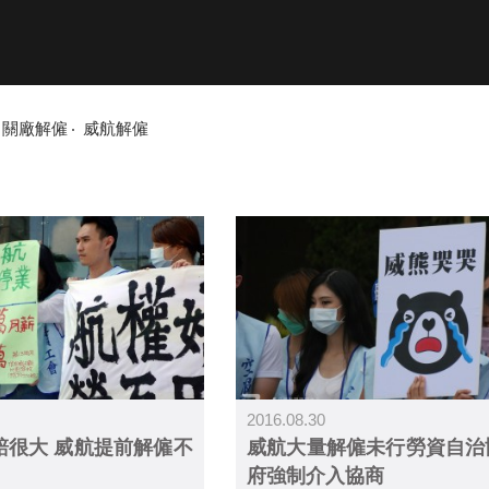
關廠解僱
威航解僱
2016.08.30
賠很大 威航提前解僱不
威航大量解僱未行勞資自治
府強制介入協商