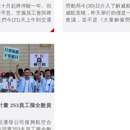
航十月起將停駛一年。但
勞動局今(30)日介入了解威
未平息。空服員工會與將
威航宣稱，昨天舉行的僅是
們今(21)天上午到交通
會議，並不是《大量解僱
，並訴求交通部將重大勞
法》第五條中與勞工進行
航權審核的評比依據。但
商，因此也沒有黑箱、唬弄
涉嚴格的程序修改，並未
題。但大解法中規定的時間
然沒有自治協商，將由政府
協商，勞動局表示將聯絡勞
組成協商委員會，進行後續協
畫 253員工擬全數資
航遭母公司復興航空合
證實253名員工將全數