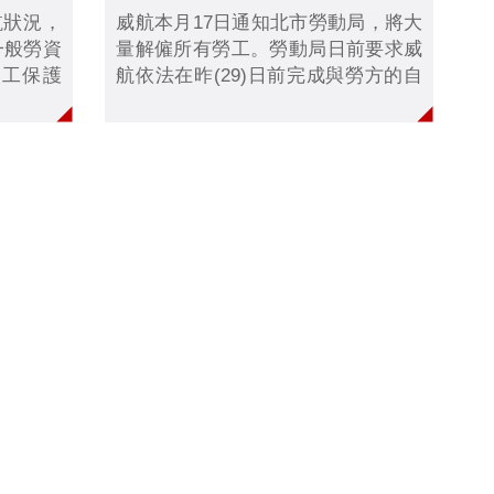
航狀況，
威航本月17日通知北市勞動局，將大
一般勞資
量解僱所有勞工。勞動局日前要求威
勞工保護
航依法在昨(29)日前完成與勞方的自
的自治協
治協商，但威航空服員昨天下午前往
員工的問
市府前陳情，表示並未收到資方通知
已過，既
協商。勞動局表示，將會強制介入協
開啟強制
商。
資雙方，
商。