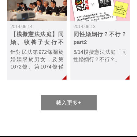
並不違憲。
違反憲法保障之基本人
權利基礎。
權，並於6月14日進行
言詞辯論。過往正反兩
2014.06.14
2014.06.13
方意見甚少正面交鋒，
【模擬憲法法庭】同
同性婚姻行？不行？
因此此次辯論備受矚
婚、收養子女行不
part2
目，但反方突然於前一
行？ 聲請方意見
天晚上發表退出聲明，
針對民法第972條關於
6/14模擬憲法法庭「同
但言詞辯論仍在一方缺
婚姻限於男女，及第
性婚姻行？不行？」
席的情況下照常舉行。
1072條、第1074條僅
限異性夫妻收養子女的
規定是否違憲，6/14由
交大科法所籌備處舉辦
「模擬憲法法庭」進行
載入更多+
言詞辯論，雖然反方
（機關方）訴訟代理人
在不到24小時前發表聲
明退出，模擬憲法法庭
仍於14日召開，上午分