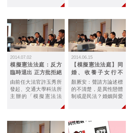
庭」，針對現行民法限
庭」，針對現行民法第
制同性伴侶結婚、同志
972條、1072條、1074
家庭收養子女，討論相
條、1075條限制同性結
關規定是否違反憲法保
婚、同志家庭收養子
障之基本人權。六月中
女，討論相關規定是否
舉行言詞辯論，雖反方
違反憲法保障之基本人
未到場，大法官裁示照
權，並於6月14日進行
常舉行，並於8月1日宣
言詞辯論。
2014.07.02
2014.06.15
判。宣判結果認為，民
模擬憲法法庭：反方
【模擬憲法法庭】同
法第972、982、
臨時退出 正方批拒絕
婚、收養子女行不
1074、1075條確實限
對話
行？鑑定人意見
制同性結婚及收養子女
由前任大法官許玉秀所
顏厥安：聲請方論述標
的自由，違反憲法所保
發起、交通大學科法所
的不清楚，是異性戀體
障的平等、言論自由、
主辦的「模擬憲法法
制或是民法？婚姻與愛
消除性別歧視等基本權
庭」，針對現行民法第
情沒有直接關係，不能
利與精神；但第1072條
972條、1072條、1074
因為有些人有需求就認
規範收養人與被收養人
條、1075條限制同性結
為他有權利，甚至不能
的稱謂，大法官認為並
婚、同志家庭收養子
認為就是憲法權利，有
不限制收養自由，判定
女，討論相關規定是否
感情基礎並不自動構成