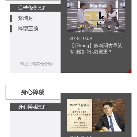
促轉條例
更多+
蔡瑞月
轉型正義
2018.10.09
【正káng】假新聞古早就
有 網路時代愈嚴重？
轉型正義其他分類+
身心障礙
身心障礙
更多+