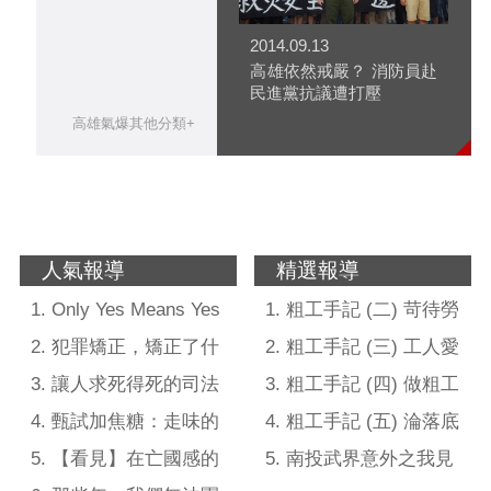
2014.09.13
高雄依然戒嚴？ 消防員赴
民進黨抗議遭打壓
高雄氣爆其他分類+
人氣報導
精選報導
Only Yes Means Yes
粗工手記 (二) 苛待勞
~ 關於積極同意模式的
工的業者照拿政府標案
犯罪矯正，矯正了什
粗工手記 (三) 工人愛
16個Q/A
麼── 談冤案無辜者無
喝酒精性飲料？工地文
讓人求死得死的司法
粗工手記 (四) 做粗工
法「矯正」的心理處境
化、工作環境及工人健
體制：我看《第三度殺
的都是哪些人？
甄試加焦糖：走味的
粗工手記 (五) 淪落底
康
人》與李宏基案
專業領域卓越表現入學
層做粗工 全怪自己不努
【看見】在亡國感的
南投武界意外之我見
標準
力？
陰影面