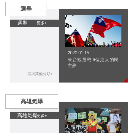
選舉
選舉
更多+
2020.01.15
來台觀選戰 6位港人的民
主夢
選舉其他分類+
高雄氣爆
高雄氣爆
更多+