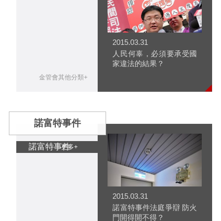
2015.03.31
人民何辜，必須要承受國
家違法的結果？
金管會其他分類+
諾富特事件
諾富特事件
更多+
2015.03.31
諾富特事件法庭爭辯 防火
門開得開不得？