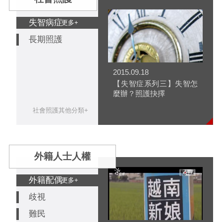
失智病症
更多+
長期照護
2015.09.18
【失智症系列三】失智怎
麼辦？照護抉擇
社會照護其他分類+
外籍人士人權
外籍配偶
更多+
歧視
難民