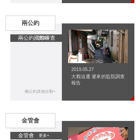
兩公約
兩公約國際審查
更多+
2019.05.27
大觀迫遷 遲來的監院調查
報告
兩公約其他分類+
金管會
金管會
更多+