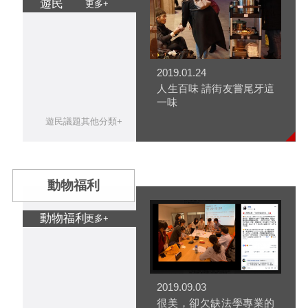
遊民
更多+
2019.01.24
人生百味 請街友嘗尾牙這
一味
遊民議題其他分類+
動物福利
動物福利
更多+
2019.09.03
很美，卻欠缺法學專業的