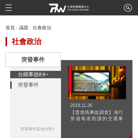
首頁
議題
社會政治
社會政治
突發事件
台鐵事故
更多+
突發事件
2018.11.26
【普悠瑪事故調查】湊巧
穿過每道防護的交通事
故？
突發事件其他分類+