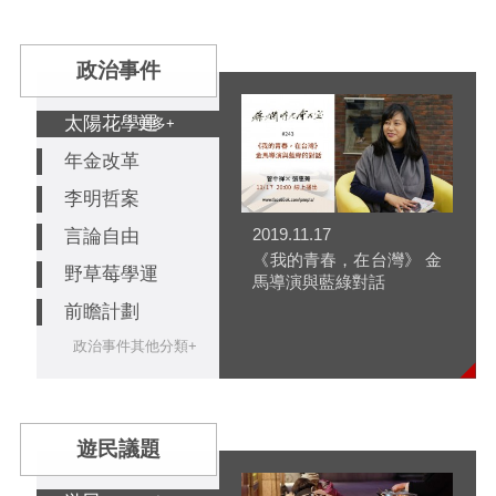
政治事件
太陽花學運
更多+
年金改革
李明哲案
2019.11.17
言論自由
《我的青春，在台灣》 金
野草莓學運
馬導演與藍綠對話
前瞻計劃
政治事件其他分類+
遊民議題