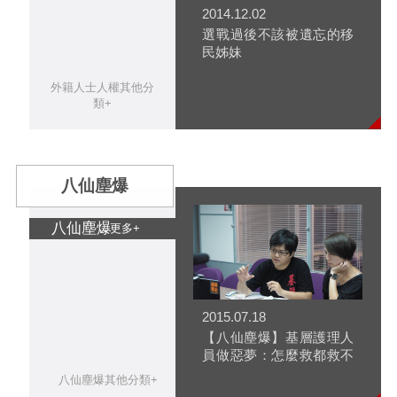
2014.12.02
選戰過後不該被遺忘的移
民姊妹
外籍人士人權其他分
類+
八仙塵爆
八仙塵爆
更多+
2015.07.18
【八仙塵爆】基層護理人
員做惡夢：怎麼救都救不
完
八仙塵爆其他分類+